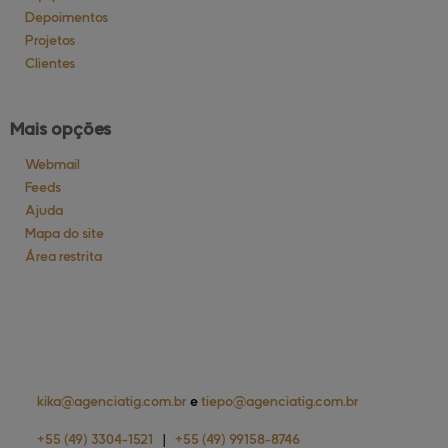
Depoimentos
Projetos
Clientes
Mais opções
Webmail
Feeds
Ajuda
Mapa do site
Área restrita
kika@
agenciatig.com.br
e
tiepo@
agenciatig.com.br
+55
(49)
3304-1521
|
+55
(49)
99158-8746